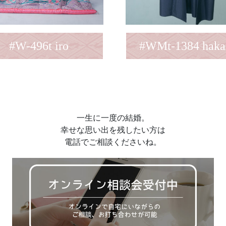
#W-496t iro
#WMt-1384 hak
一生に一度の結婚。
幸せな思い出を残したい方は
電話でご相談くださいね。