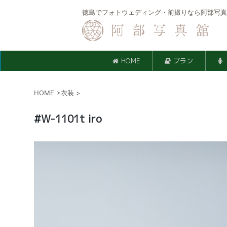
徳島でフォトウェディング・前撮りなら阿部写真
HOME
プラン
HOME
>
衣装
>
#W-1101t iro