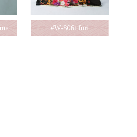
ama
#W-806t furi