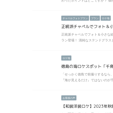
わったポイントはどこですか？ 個性 
チャペルフォトプラン
プラン
ロケ地
正統派チャペルでフォト＆小
正統派チャペルでフォト＆小さな結
ラン登場！ 清純なステンドグラスと 
ロケ地
徳島の海ロケスポット「千
「せっかく徳島で前撮りするなら、
『海が見えるだけ』ではないのが千鳥
お客様の声
【和装洋装ロケ】2023年