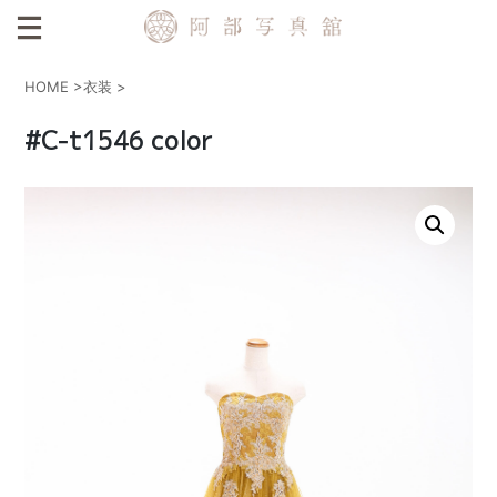
HOME
>
衣装
>
#C-t1546 color