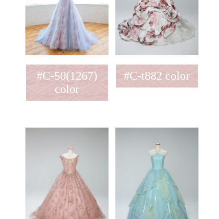
#C-50(1267)
#C-t882 color
color