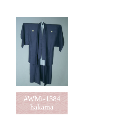
#WMt-1384
hakama