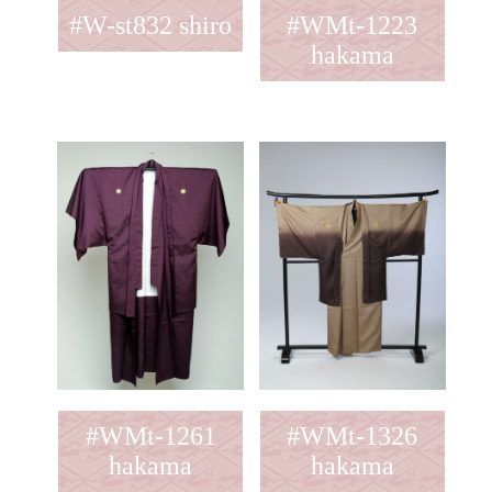
#W-st832 shiro
#WMt-1223
hakama
#WMt-1261
#WMt-1326
hakama
hakama